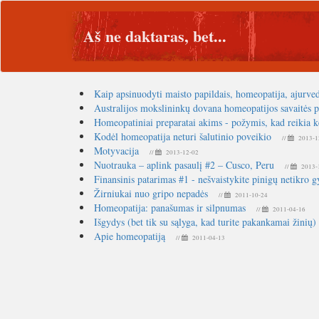
Aš ne daktaras, bet...
Kaip apsinuodyti maisto papildais, homeopatija, ajurve
Australijos mokslininkų dovana homeopatijos savaitės 
Homeopatiniai preparatai akims - požymis, kad reikia ke
Kodėl homeopatija neturi šalutinio poveikio
//
2013-1
Motyvacija
//
2013-12-02
Nuotrauka – aplink pasaulį #2 – Cusco, Peru
//
2013-
Finansinis patarimas #1 - nešvaistykite pinigų netikr
Žirniukai nuo gripo nepadės
//
2011-10-24
Homeopatija: panašumas ir silpnumas
//
2011-04-16
Išgydys (bet tik su sąlyga, kad turite pakankamai žinių)
Apie homeopatiją
//
2011-04-13