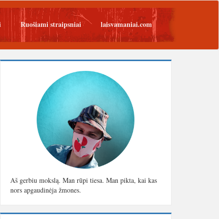
i
Ruošiami straipsniai
laisvamaniai.com
Aš gerbiu mokslą. Man rūpi tiesa. Man pikta, kai kas
nors apgaudinėja žmones.