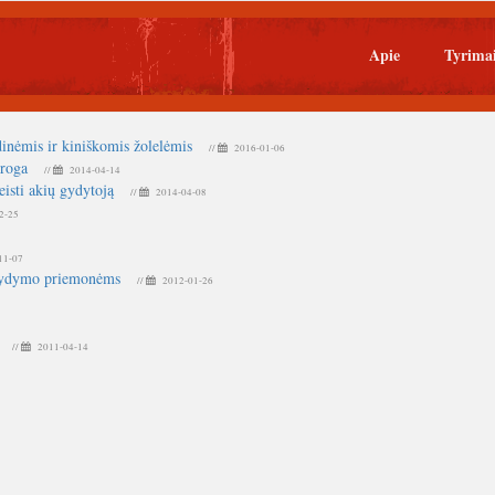
Apie
Tyrima
dinėmis ir kiniškomis žolelėmis
//
2016-01-06
proga
//
2014-04-14
isti akių gydytoją
//
2014-04-08
2-25
11-07
o gydymo priemonėms
//
2012-01-26
//
2011-04-14