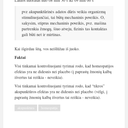
Laidos nuorašas nuo 08 min 30 s iki 09 min 00 s
pvz akupunktūrinės adatos dūris veikia organizmą
stimuliuojančiai, tai būtų mechaninis poveikis. O,
sakysim, stiprus mechaninis poveikis, pvz. mašina
partrenkia žmogų, šiuo atveju, fizinis tas kontaktas
gali būti net ir mirtinas.
Kai išgirdau šitą, vos neišlūžau iš juoko.
Faktai
Visi tinkamai kontroliuojami tyrimai rodo, kad homeopatijos
efektas yra ne didesnis nei placebo (į paprastų žmonių kalbą
išvertus tai reiškia - neveikia).
Visi tinkamai kontroliuojami tyrimai rodo, kad “tikros”
akupunktūros efektas yra ne didesnis nei placebo (vėlgi, į
paprastų žmonių kalbą išvertus tai reiškia - neveikia).
akupunktura
homeopatija