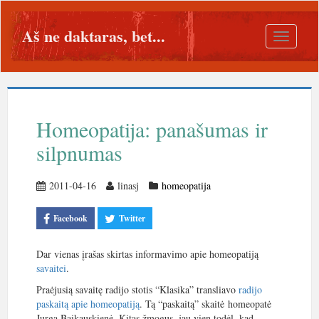
Aš ne daktaras, bet...
Toggle
navigatio
Homeopatija: panašumas ir
silpnumas
2011-04-16
linasj
homeopatija
Facebook
Twitter
Dar vienas įrašas skirtas informavimo apie homeopatiją
savaitei
.
Praėjusią savaitę radijo stotis “Klasika” transliavo
radijo
paskaitą apie homeopatiją
. Tą “paskaitą” skaitė homeopatė
Jurga Baikauskienė. Kitas žmogus, jau vien todėl, kad