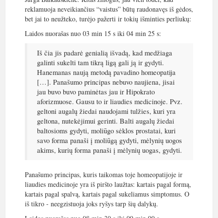
reklamuoja neveikiančius “vaistus” būtų raudonavęs iš gėdos,
bet jai to neužteko, turėjo pažerti ir tokių išminties perliukų:
Laidos nuorašas nuo 03 min 15 s iki 04 min 25 s:
Iš čia jis padarė genialią išvadą, kad medžiaga
galinti sukelti tam tikrą ligą gali ją ir gydyti.
Hanemanas naują metodą pavadino homeopatija
[…]. Panašumo principas nebuvo naujiena, jisai
jau buvo buvo paminėtas jau ir Hipokrato
aforizmuose. Gausu to ir liaudies medicinoje. Pvz.
geltoni augalų žiedai naudojami tulžies, kuri yra
geltona, nutekėjimui gerinti. Balti augalų žiedai
baltosioms gydyti, moliūgo sėklos prostatai, kuri
savo forma panaši į moliūgą gydyti, mėlynių uogos
akims, kurių forma panaši į mėlynių uogas, gydyti.
Panašumo principas, kuris taikomas toje homeopatijoje ir
liaudies medicinoje yra iš piršto laužtas: kartais pagal formą,
kartais pagal spalvą, kartais pagal sukeliamus simptomus. O
iš tikro - neegzistuoja joks ryšys tarp šių dalykų.