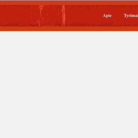
Apie
Tyrima