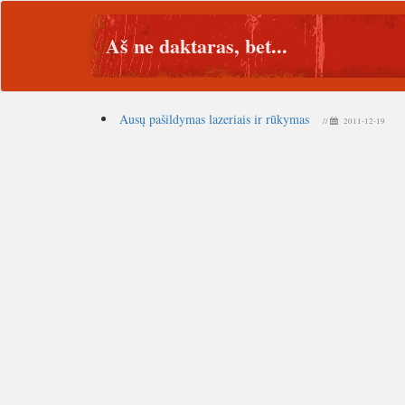
Aš ne daktaras, bet...
Ausų pašildymas lazeriais ir rūkymas
//
2011-12-19