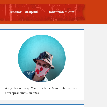
i
Ruošiami straipsniai
laisvamaniai.com
Aš gerbiu mokslą. Man rūpi tiesa. Man pikta, kai kas
nors apgaudinėja žmones.