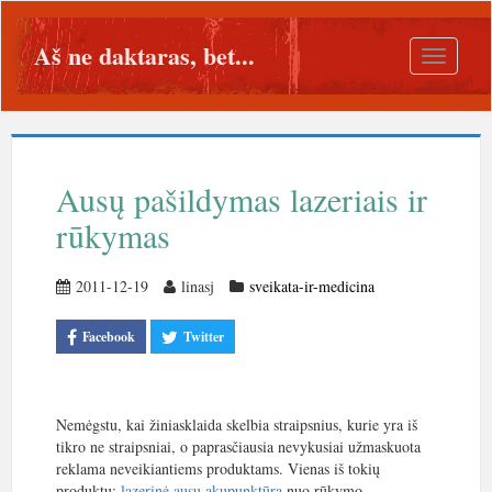
Aš ne daktaras, bet...
Toggle
navigatio
Ausų pašildymas lazeriais ir
rūkymas
2011-12-19
linasj
sveikata-ir-medicina
Facebook
Twitter
Nemėgstu, kai žiniasklaida skelbia straipsnius, kurie yra iš
tikro ne straipsniai, o paprasčiausia nevykusiai užmaskuota
reklama neveikiantiems produktams. Vienas iš tokių
produktų:
lazerinė ausų akupunktūra
nuo rūkymo.