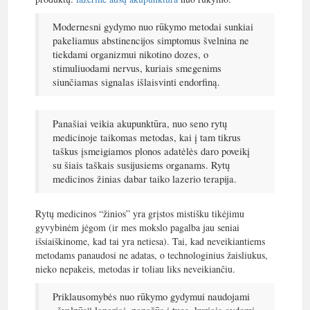
Modernesni gydymo nuo rūkymo metodai sunkiai
pakeliamus abstinencijos simptomus švelnina ne
tiekdami organizmui nikotino dozes, o
stimuliuodami nervus, kuriais smegenims
siunčiamas signalas išlaisvinti endorfiną.
Panašiai veikia akupunktūra, nuo seno rytų
medicinoje taikomas metodas, kai į tam tikrus
taškus įsmeigiamos plonos adatėlės daro poveikį
su šiais taškais susijusiems organams. Rytų
medicinos žinias dabar taiko lazerio terapija.
Rytų medicinos “žinios” yra grįstos mistišku tikėjimu
gyvybinėm jėgom (ir mes mokslo pagalba jau seniai
išsiaiškinome, kad tai yra netiesa). Tai, kad neveikiantiems
metodams panaudosi ne adatas, o technologinius žaisliukus,
nieko nepakeis, metodas ir toliau liks neveikiančiu.
Priklausomybės nuo rūkymo gydymui naudojami