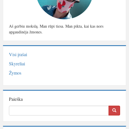
Aš gerbiu mokslą. Man rūpi tiesa. Man pikta, kai kas nors
apgaudinėja žmones.
Visi įrašai
Skyreliai
Žymos
Paieška