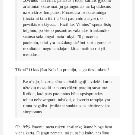
„švelnūs“ lazeriai, panašūs į tuos, kuriais gydomi
artritiniai skausmai: jų galingumas ne ką didesnis
už elektros lemputės. Procedūra neskausminga
(liečiami tam tikri taškai paciento ausyse), o
poveikis efektyvus. „Facilitas Vilnius“ specailistų
teigimu, po vieno pusantros valandos trunkančio
seanso sėkmingai meta rūkyti 70 procentų
pacientų, o tai yra maždaug dešimt kartų geresnis
rezultatas, negu naudojant kitus metimo rūkyti
metodus.
Tikrai? O kus jūsų Nobelio premija, jeigu tiesą sakote?
Be abejo, lazeris nėra stebuklingoji lazdelė, kuria
užtektų mostelti ir noras rūkyti praeitų savaime.
Reikia, kad pats pacientas būtų apsisprendęs
toliau nebevergauti tabakui, o lazerio terapija yra
rimta pagalba, įveikiant sunkiausius abstinencijos
simptomus.
Oh, 95% žmonių meta rūkyti apsilankę šiame bloge bent
vieną kartą. O jeigu nemeta, tai jų pačių kaltė, nes šitas