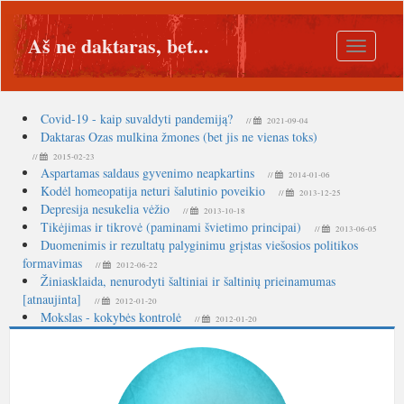
Aš ne daktaras, bet...
Toggle
navigatio
Covid-19 - kaip suvaldyti pandemiją?
//
2021-09-04
Daktaras Ozas mulkina žmones (bet jis ne vienas toks)
//
2015-02-23
Aspartamas saldaus gyvenimo neapkartins
//
2014-01-06
Kodėl homeopatija neturi šalutinio poveikio
//
2013-12-25
Depresija nesukelia vėžio
//
2013-10-18
Tikėjimas ir tikrovė (paminami švietimo principai)
//
2013-06-05
Duomenimis ir rezultatų palyginimu grįstas viešosios politikos
formavimas
//
2012-06-22
Žiniasklaida, nenurodyti šaltiniai ir šaltinių prieinamumas
[atnaujinta]
//
2012-01-20
Mokslas - kokybės kontrolė
//
2012-01-20