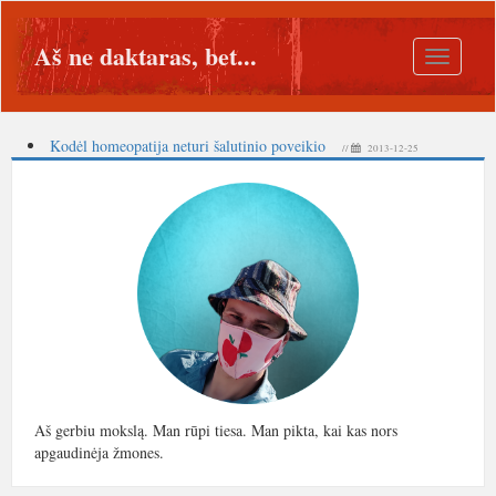
Aš ne daktaras, bet...
Toggle
navigatio
Kodėl homeopatija neturi šalutinio poveikio
//
2013-12-25
Aš gerbiu mokslą. Man rūpi tiesa. Man pikta, kai kas nors
apgaudinėja žmones.