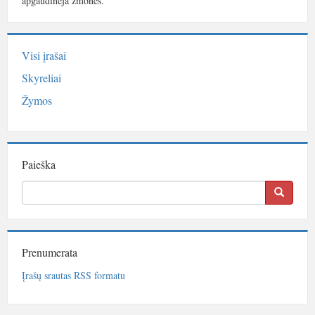
apgaudinėja žmones.
Visi įrašai
Skyreliai
Žymos
Paieška
Prenumerata
Įrašų srautas RSS formatu