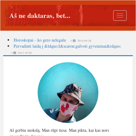
Aš ne daktaras, bet...
Toggle
navigatio
Horoskopai - ko gero nelegalu
//
2014-05-26
Pervadinti laidą į &ldquo;I&scaron;galvoti gyvenimai&rdquo;
//
2011-10-20
Aš gerbiu mokslą. Man rūpi tiesa. Man pikta, kai kas nors