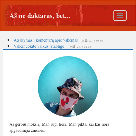
Aš ne daktaras, bet...
Toggle
navigatio
Atsakymas į komentarą apie vakcinas
//
2014-03-04
Vakcinuokite vaikus (stabligė)
//
2013-02-06
Aš gerbiu mokslą. Man rūpi tiesa. Man pikta, kai kas nors
apgaudinėja žmones.