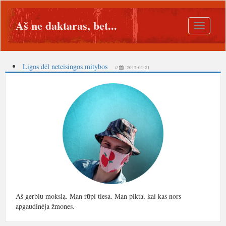
Aš ne daktaras, bet...
Toggle
navigatio
Ligos dėl neteisingos mitybos
//
2012-01-21
Aš gerbiu mokslą. Man rūpi tiesa. Man pikta, kai kas nors
apgaudinėja žmones.