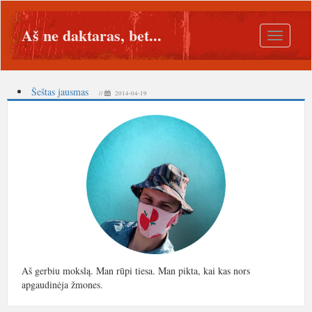
Aš ne daktaras, bet...
Toggle
navigatio
Šeštas jausmas
//
2014-04-19
Aš gerbiu mokslą. Man rūpi tiesa. Man pikta, kai kas nors
apgaudinėja žmones.