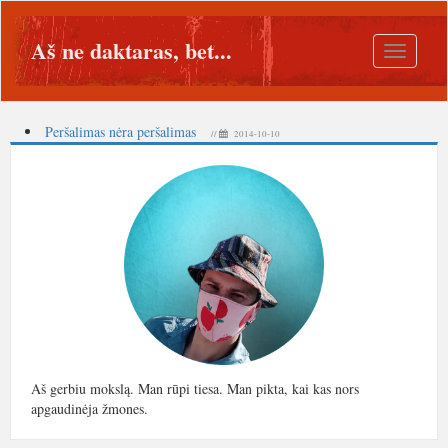
Aš ne daktaras, bet...
Toggle
navigatio
Peršalimas nėra peršalimas
//
2014-10-10
Aš gerbiu mokslą. Man rūpi tiesa. Man pikta, kai kas nors
apgaudinėja žmones.