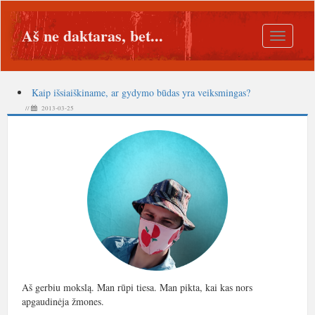
Aš ne daktaras, bet...
Toggle
navigatio
Kaip išsiaiškiname, ar gydymo būdas yra veiksmingas?
//
2013-03-25
Aš gerbiu mokslą. Man rūpi tiesa. Man pikta, kai kas nors
apgaudinėja žmones.