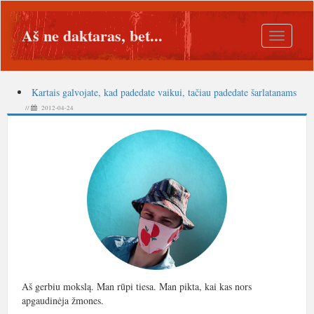
Aš ne daktaras, bet...
Toggle
navigatio
Kartais galvojate, kad padedate vaikui, tačiau padedate šarlatanams
//
2012-04-24
Aš gerbiu mokslą. Man rūpi tiesa. Man pikta, kai kas nors
apgaudinėja žmones.