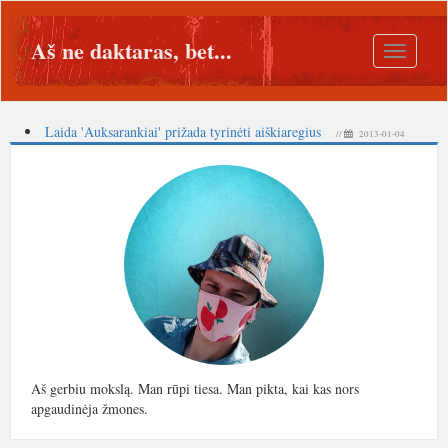
Aš ne daktaras, bet...
Toggle
navigatio
Laida 'Auksarankiai' prižada tyrinėti aiškiaregius
//
2013-01-04
Aš gerbiu mokslą. Man rūpi tiesa. Man pikta, kai kas nors
apgaudinėja žmones.