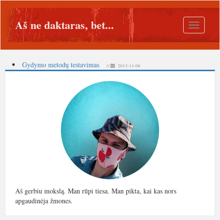
Aš ne daktaras, bet...
Toggle
navigatio
Gydymo metodų testavimas
//
2013-11-06
Aš gerbiu mokslą. Man rūpi tiesa. Man pikta, kai kas nors
apgaudinėja žmones.