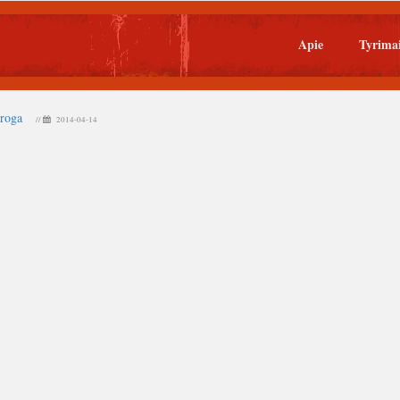
Apie
Tyrima
proga
//
2014-04-14