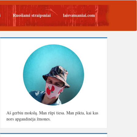
i
Ruošiami straipsniai
laisvamaniai.com
Aš gerbiu mokslą. Man rūpi tiesa. Man pikta, kai kas
nors apgaudinėja žmones.