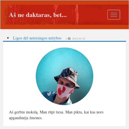
Aš ne daktaras, bet...
Toggle
navigatio
Ligos dėl neteisingos mitybos
//
2012-01-21
Aš gerbiu mokslą. Man rūpi tiesa. Man pikta, kai kas nors
apgaudinėja žmones.