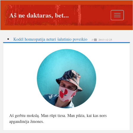
Aš ne daktaras, bet...
Toggle
navigatio
Kodėl homeopatija neturi šalutinio poveikio
//
2013-12-25
Aš gerbiu mokslą. Man rūpi tiesa. Man pikta, kai kas nors
apgaudinėja žmones.