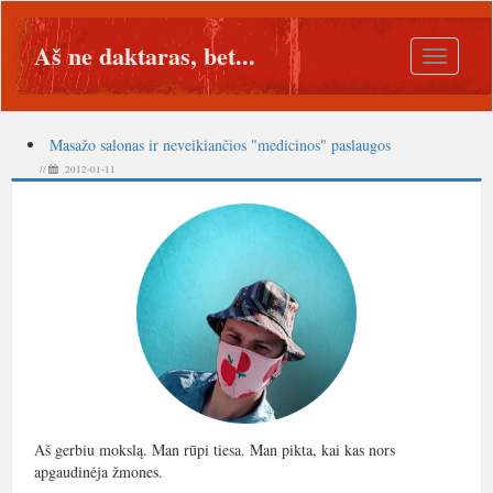
Aš ne daktaras, bet...
Toggle
navigatio
Masažo salonas ir neveikiančios "medicinos" paslaugos
//
2012-01-11
Aš gerbiu mokslą. Man rūpi tiesa. Man pikta, kai kas nors
apgaudinėja žmones.