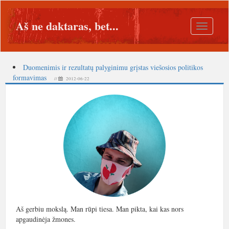
Aš ne daktaras, bet...
Toggle
navigatio
Duomenimis ir rezultatų palyginimu grįstas viešosios politikos
formavimas
//
2012-06-22
Aš gerbiu mokslą. Man rūpi tiesa. Man pikta, kai kas nors
apgaudinėja žmones.