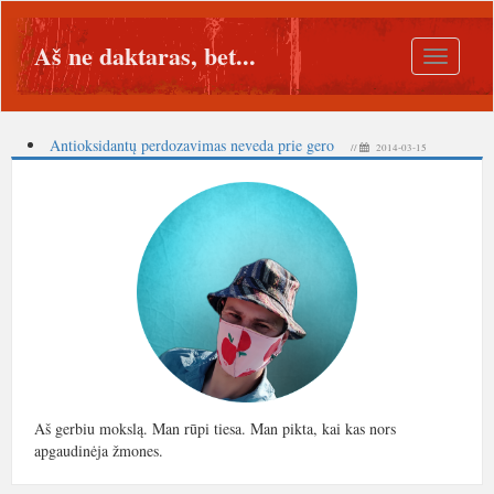
Aš ne daktaras, bet...
Toggle
navigatio
Antioksidantų perdozavimas neveda prie gero
//
2014-03-15
Aš gerbiu mokslą. Man rūpi tiesa. Man pikta, kai kas nors
apgaudinėja žmones.