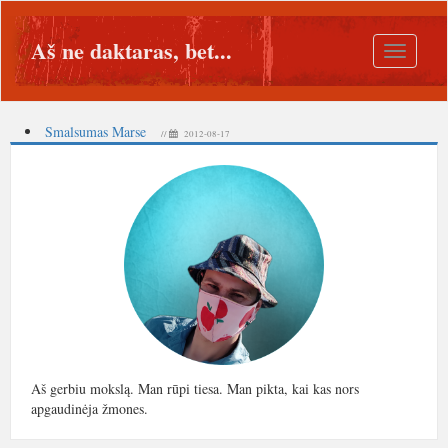
Aš ne daktaras, bet...
Toggle
navigatio
Smalsumas Marse
//
2012-08-17
Aš gerbiu mokslą. Man rūpi tiesa. Man pikta, kai kas nors
apgaudinėja žmones.