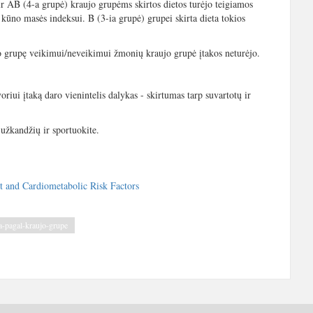
 ir AB (4-a grupė) kraujo grupėms skirtos dietos turėjo teigiamos
 kūno masės indeksui. B (3-ia grupė) grupei skirta dieta tokios
jo grupę veikimui/neveikimui žmonių kraujo grupė įtakos neturėjo.
riui įtaką daro vienintelis dalykas - skirtumas tarp suvartotų ir
 užkandžių ir sportuokite.
and Cardiometabolic Risk Factors
a-pagal-kraujo-grupe