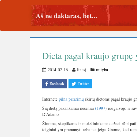
Aš ne daktaras, bet...
Dieta pagal kraujo grupę 
2014-02-16
linasj
mityba
Facebook
Twitter
Internete
pilna
patarimų
skirtų dietoms pagal kraujo g
Šią dietą pakankamai neseniai
(1997
) išsigalvojo ir s
D’Adamo
Žinoma, skeptikams ir mokslininkams dažnai rūpi patikri
teiginiai yra pramanyti arba net jeigu žinome, kad rem