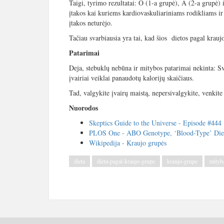
Taigi, tyrimo rezultatai: O (1-a grupė), A (2-a grupė)
įtakos kai kuriems kardiovaskuliariniams rodikliams ir
įtakos neturėjo.
Tačiau svarbiausia yra tai, kad šios dietos pagal krau
Patarimai
Deja, stebuklų nebūna ir mitybos patarimai nekinta: Svo
įvairiai veiklai panaudotų kalorijų skaičiaus.
Tad, valgykite įvairų maistą, nepersivalgykite, venkite
Nuorodos
Skeptics Guide to the Universe - Episode #444
PLOS One - ABO Genotype, ‘Blood-Type’ Diet 
Wikipedija - Kraujo grupės
dieta
dieta-pagal-kraujo-grupe
kraujo-grupe
mityb