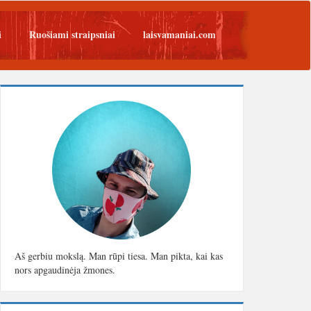
i
Ruošiami straipsniai
laisvamaniai.com
Aš gerbiu mokslą. Man rūpi tiesa. Man pikta, kai kas
nors apgaudinėja žmones.