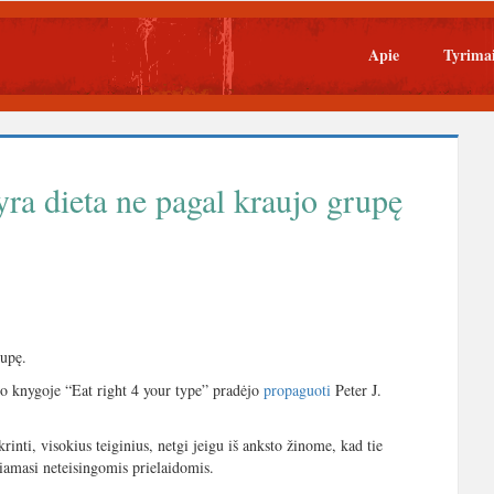
Apie
Tyrima
yra dieta ne pagal kraujo grupę
rupę.
avo knygoje “Eat right 4 your type” pradėjo
propaguoti
Peter J.
nti, visokius teiginius, netgi jeigu iš anksto žinome, kad tie
iamasi neteisingomis prielaidomis.