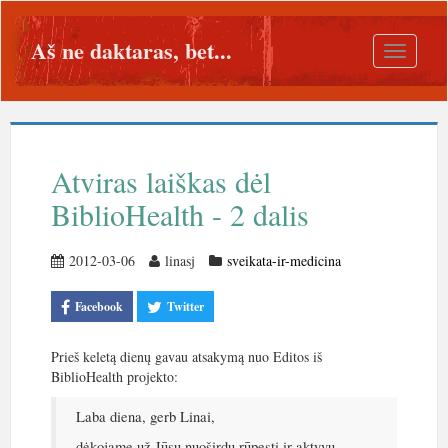
Aš ne daktaras, bet...
Toggle
navigatio
Atviras laiškas dėl
BiblioHealth - 2 dalis
2012-03-06
linasj
sveikata-ir-medicina
Facebook
Twitter
Prieš keletą dienų gavau atsakymą nuo Editos iš
BiblioHealth projekto:
Laba diena, gerb Linai,
dėkojame už Jūsų nuoširdų rūpestį ir aktyvų