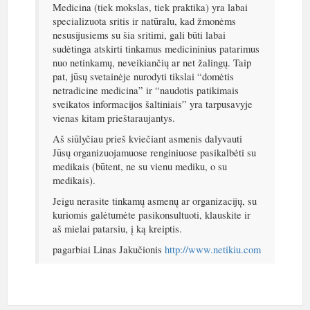
Medicina (tiek mokslas, tiek praktika) yra labai
specializuota sritis ir natūralu, kad žmonėms
nesusijusiems su šia sritimi, gali būti labai
sudėtinga atskirti tinkamus medicininius patarimus
nuo netinkamų, neveikiančių ar net žalingų. Taip
pat, jūsų svetainėje nurodyti tikslai “domėtis
netradicine medicina” ir “naudotis patikimais
sveikatos informacijos šaltiniais” yra tarpusavyje
vienas kitam prieštaraujantys.
Aš siūlyčiau prieš kviečiant asmenis dalyvauti
Jūsų organizuojamuose renginiuose pasikalbėti su
medikais (būtent, ne su vienu mediku, o su
medikais).
Jeigu nerasite tinkamų asmenų ar organizacijų, su
kuriomis galėtumėte pasikonsultuoti, klauskite ir
aš mielai patarsiu, į ką kreiptis.
pagarbiai Linas Jakučionis
http://www.netikiu.com