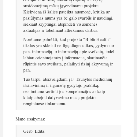
susidomėjimą mūsų įgyendinamu projektu.
Kiekviena iš šalies pateikta nuomonė, kritika ar
pasiūlymas mums yra be galo svarbūs ir naudingi,
siekiant kryptingai atspindėti visuomenės
aktualijas ir tobulinant atliekamus darbus.
Norėtume pabrėžti, kad projekto “BiblioHealth”
tikslas yra skleisti ne ligų diagnostikos, gydymo ar
pan. informaciją, o informaciją apie sveikatą, todėl
labiau orientuojamės į informaciją, skatinančią
rūpintis savo sveikata, palaikyti fizinį aktyvumą ir
pan.
Tuo tarpu, atsižvelgdami į F. Taunytės medicininį
išsilavinimą ir ilgametę gydytojo praktiką,
nesiimtume vertinti jos kompetencijos ar kaip
kitaip abejoti dalyvavimo mūsų projekto
renginiuose tinkamumu.
Mano atsakymas:
Gerb. Edita,