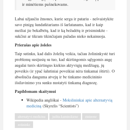
ir minėtiems pašnekovams.
Labai užjaučiu žmones, kurie serga ir patariu - nešvaistykite
savo pinigų šundatktariams iš šarlatanams, kad ir kaip
meiliai jie bekalbėtų, kad ir ką bežadėtų ir prisiminkite -
sukčiui ar tikram tikinčiajam pažadas nieko nekainuoja.
Prierašas apie žoleles
Taip sutinku, kad dalis žolelių veikia, tačiau žolininkystė turi
problemų susijusių su tuo, kad skirtingomis sąlygomis augę
augalai turės skirtingus kiekius aktyviųjų medžiagų, jų
poveikis (ir ypač šalutiniai poveikiai nėra tinkamai ištirti). O
absoliučia dauguma atvejų ir be tinkamo medicininio
išsilavinimo yra sunku nustatyti tinkamą diagnozę.
Papildomam skaitymui
Wikipedia angliškai -
Mokslininkai apie alternatyvią
mediciną
(Skyrelis “Scientists”)
alternatyvi-medicina
judita-kaminskiene
ziniuone
zolininke