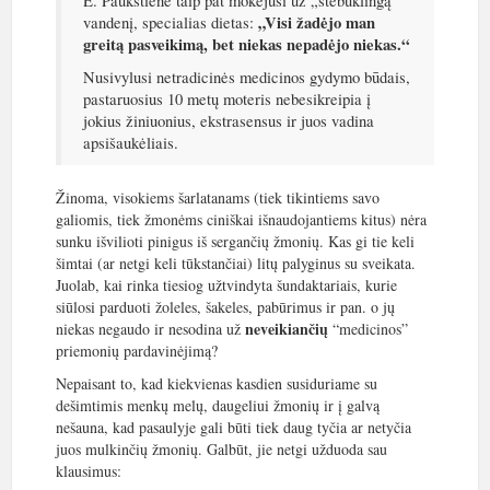
E. Paukštienė taip pat mokėjusi už „stebuklingą“
„Visi žadėjo man
vandenį, specialias dietas:
greitą pasveikimą, bet niekas nepadėjo niekas.“
Nusivylusi netradicinės medicinos gydymo būdais,
pastaruosius 10 metų moteris nebesikreipia į
jokius žiniuonius, ekstrasensus ir juos vadina
apsišaukėliais.
Žinoma, visokiems šarlatanams (tiek tikintiems savo
galiomis, tiek žmonėms ciniškai išnaudojantiems kitus) nėra
sunku išvilioti pinigus iš sergančių žmonių. Kas gi tie keli
šimtai (ar netgi keli tūkstančiai) litų palyginus su sveikata.
Juolab, kai rinka tiesiog užtvindyta šundaktariais, kurie
siūlosi parduoti žoleles, šakeles, pabūrimus ir pan. o jų
neveikiančių
niekas negaudo ir nesodina už
“medicinos”
priemonių pardavinėjimą?
Nepaisant to, kad kiekvienas kasdien susiduriame su
dešimtimis menkų melų, daugeliui žmonių ir į galvą
nešauna, kad pasaulyje gali būti tiek daug tyčia ar netyčia
juos mulkinčių žmonių. Galbūt, jie netgi užduoda sau
klausimus: