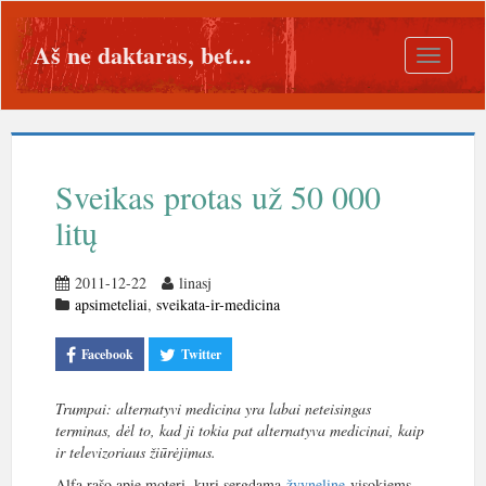
Aš ne daktaras, bet...
Toggle
navigatio
Sveikas protas už 50 000
litų
2011-12-22
linasj
apsimeteliai
,
sveikata-ir-medicina
Facebook
Twitter
Trumpai: alternatyvi medicina yra labai neteisingas
terminas, dėl to, kad ji tokia pat alternatyva medicinai, kaip
ir televizoriaus žiūrėjimas.
Alfa rašo apie moterį, kuri sergdama
žvyneline
visokiems