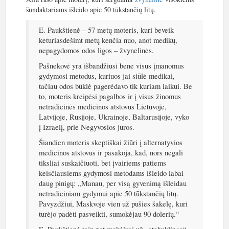
šundaktariams išleido apie 50 tūkstančių litų.
E. Paukštienė – 57 metų moteris, kuri beveik
keturiasdešimt metų kenčia nuo, anot medikų,
nepagydomos odos ligos – žvynelinės.
Pašnekovė yra išbandžiusi bene visus įmanomus
gydymosi metodus, kuriuos jai siūlė medikai,
tačiau odos būklė pagerėdavo tik kuriam laikui. Be
to, moteris kreipėsi pagalbos ir į visus žinomus
netradicinės medicinos atstovus Lietuvoje,
Latvijoje, Rusijoje, Ukrainoje, Baltarusijoje, vyko
į Izraelį, prie Negyvosios jūros.
Šiandien moteris skeptiškai žiūri į alternatyvios
medicinos atstovus ir pasakoja, kad, nors negali
tiksliai suskaičiuoti, bet įvairiems patiems
keisčiausiems gydymosi metodams išleido labai
daug pinigų: „Manau, per visą gyvenimą išleidau
netradiciniam gydymui apie 50 tūkstančių litų.
Pavyzdžiui, Maskvoje vien už pušies šakelę, kuri
turėjo padėti pasveikti, sumokėjau 90 dolerių.“