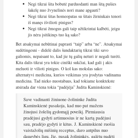
Negi tikrai šita bobutė parduodanti man šitą pušies
šakelę nuo žvynelinės nori mane apgauti?
Negi tikrai šitas homeopatas su šitais žirniukais tenori
iš manęs išvilioti pinigus?
Negi tikrai žmogus gali taip užtikrintai kalbėti, jeigu
jis nėra įsitikinęs tuo ką sako?
Bet atsakymai nebūtinai paprasti “taip” arba “ne”. Atsakymai
sudėtingesni - didelė dalis šundaktarių tikrai tiki savo
galiomis, nepaisant to, kad jie tų galių neturi ir negali turėti.
Kita dalis tikrai yra tokie ciniški sukčiai, kad gali į akis
meluoti ir vilioti pinigus. O kol kas mokslas sako:
alternatyvi medicina, kurios veikimas yra įrodytas vadinama
medicina. Tad nieko nuostabaus, kad tokiame konktekste
atsirada dar viena tokia “padėjėja” Judita Kaminskienė:
Save vadinanti žiniuone-žolininke Judita
Kaminskienė pasakoja, kad nuo pat mažens
žinojusi žolelių gydomąjį poveikį. Pirmiausia
pradėjusi gydyti artimuosius ir ne kartą padėjusi
sau, pradėjo gydyti ir kitus. J. Kaminskienė ruošia
vaistažolių mišinių receptus, daro antpilus nuo
daugybės ligų. Jie, pasak žolininkės, galėtų padėti