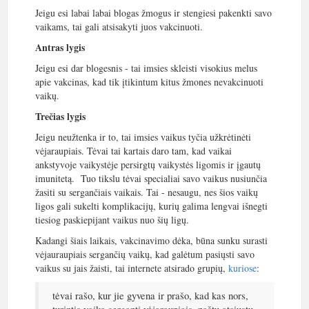
Jeigu esi labai labai blogas žmogus ir stengiesi pakenkti savo
vaikams, tai gali atsisakyti juos vakcinuoti.
Antras lygis
Jeigu esi dar blogesnis - tai imsies skleisti visokius melus
apie vakcinas, kad tik įtikintum kitus žmones nevakcinuoti
vaikų.
Trečias lygis
Jeigu neužtenka ir to, tai imsies vaikus tyčia užkrėtinėti
vėjaraupiais. Tėvai tai kartais daro tam, kad vaikai
ankstyvoje vaikystėje persirgtų vaikystės ligomis ir įgautų
imunitetą. Tuo tikslu tėvai specialiai savo vaikus nusiunčia
žasiti su sergančiais vaikais. Tai - nesaugu, nes šios vaikų
ligos gali sukelti komplikacijų, kurių galima lengvai išnegti
tiesiog paskiepijant vaikus nuo šių ligų.
Kadangi šiais laikais, vakcinavimo dėka, būna sunku surasti
vėjauraupiais sergančių vaikų, kad galėtum pasiųsti savo
vaikus su jais žaisti, tai internete atsirado grupių,
kuriose
:
tėvai rašo, kur jie gyvena ir prašo, kad kas nors,