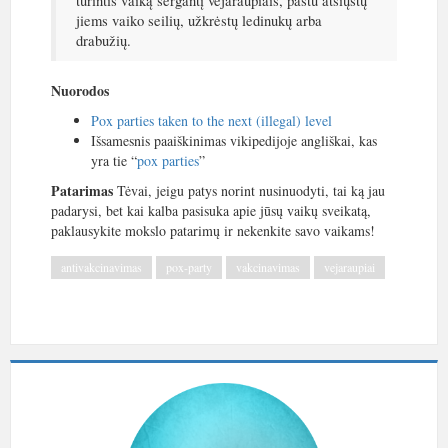
turintis vaiką sergantį vėjaraupiais, paštu atsiųstų
jiems vaiko seilių, užkrėstų ledinukų arba
drabužių.
Nuorodos
Pox parties taken to the next (illegal) level
Išsamesnis paaiškinimas vikipedijoje angliškai, kas
yra tie “
pox parties
”
Patarimas
Tėvai, jeigu patys norint nusinuodyti, tai ką jau
padarysi, bet kai kalba pasisuka apie jūsų vaikų sveikatą,
paklausykite mokslo patarimų ir nekenkite savo vaikams!
antivakcinavimas
pox-party
vakcinavimas
vejaraupiai