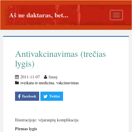
Aš ne daktaras, bet...
Toggle
navigatio
Antivakcinavimas (trečias
lygis)
2011-11-07
linasj
sveikata-ir-medicina
,
vakcinavimas
Facebook
Twitter
Iliustracijoje: vėjaraupių komplikacija
Pirmas lygis