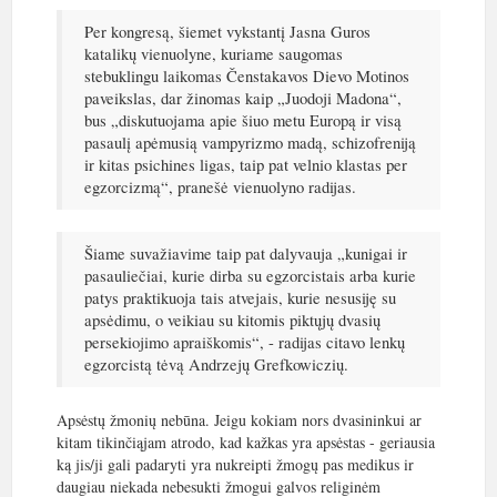
Per kongresą, šiemet vykstantį Jasna Guros
katalikų vienuolyne, kuriame saugomas
stebuklingu laikomas Čenstakavos Dievo Motinos
paveikslas, dar žinomas kaip „Juodoji Madona“,
bus „diskutuojama apie šiuo metu Europą ir visą
pasaulį apėmusią vampyrizmo madą, schizofreniją
ir kitas psichines ligas, taip pat velnio klastas per
egzorcizmą“, pranešė vienuolyno radijas.
Šiame suvažiavime taip pat dalyvauja „kunigai ir
pasauliečiai, kurie dirba su egzorcistais arba kurie
patys praktikuoja tais atvejais, kurie nesusiję su
apsėdimu, o veikiau su kitomis piktųjų dvasių
persekiojimo apraiškomis“, - radijas citavo lenkų
egzorcistą tėvą Andrzejų Grefkowiczių.
Apsėstų žmonių nebūna. Jeigu kokiam nors dvasininkui ar
kitam tikinčiąjam atrodo, kad kažkas yra apsėstas - geriausia
ką jis/ji gali padaryti yra nukreipti žmogų pas medikus ir
daugiau niekada nebesukti žmogui galvos religinėm