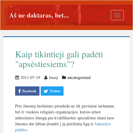
Aš ne daktaras, bet...
Toggle
navigatio
Kaip tikintieji gali padėti
"apsėstiesiems"?
2011-07-19
linasj
uncategorized
Facebook
Twitter
Prie žmonių luošinimo prisideda ne tik pavieniai šarlatanai,
bet ir visokios religinės organizacijos, kurios užuot
nukreiusios žmogų pas kvalifikuotus specialistus imasi tuos
žmones dar labiau įtraukti į jų psichinių ligų ir
fantazijos
pinkles
.