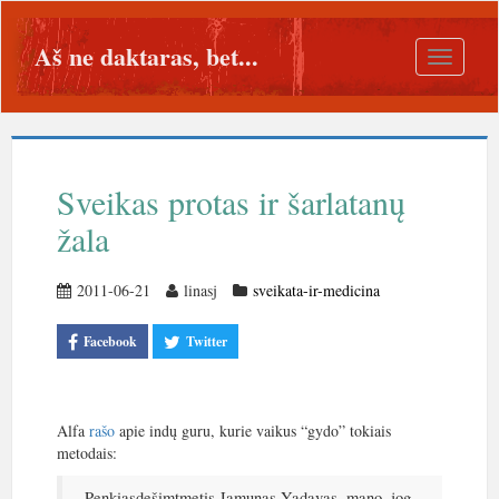
Aš ne daktaras, bet...
Toggle
navigatio
Sveikas protas ir šarlatanų
žala
2011-06-21
linasj
sveikata-ir-medicina
Facebook
Twitter
Alfa
rašo
apie indų guru, kurie vaikus “gydo” tokiais
metodais:
Penkiasdešimtmetis Jamunas Yadavas, mano, jog