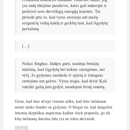
yra indų tikėjimo pusdievis, kuris gali nukreipti ir
perleisti savo dieviškąją energiją kojomis. Tai
privedė prie to, kad vyras atsistoja ant mažų
sergančių vaikų kaklų ir gerklių tam, kad išgydytų
peršalimą.
[…]
Nekas Singhas, Indijos guru, naudoja brutalų
mušimą, kad išgydytų bet kokius susirgimus, net
vėžį. Jo gydymas susideda iš spyrių ir žmogaus
stovėjimo ant galvos. Vyras teigia, kad deivė Kali
suteikė galių jam gydyti, naudojant fizinį smurtą.
Gerai, kad šiuo atveju visiems aišku, kad šitie šarlatanai
neturi nieko bendro su gydymu. O blogai tai, kad daugeliui
žmonių skeptiškas mąstymas kažkur išsyk prapuola, jei tik
kitų šarlatanų daroma žala yra ne tokia akivaizdi.
indija