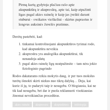
Pirmą kartą gydytoja plačiau rašo apie
akupunktūrą ir akupresūrą, apie tai, kaip atpažinti
ligas pagal akies rainelę ir kaip jas įveikti darant
stuburui - sveikatos vieškeliui - skirtus paprastus ir
lengvus auksinės žuvelės pratimus.
Derėtų pastebėti, kad:
tinkamai kontroliuojami akupunktūros tyrimai rodo,
kad akupunktūra neveikia
akupresūra yra analogiška akupunktūrai, tik
nenaudoja adatų
pagal akies rainelę ligų neatpažinsite – tam nėra jokio
fiziologinio pagrindo
Rodos dakatarams reikia mokytis daug, ir per tuos mokslus
turėtų išmokti skirti niekus nuo tikrų dalykų… Deja, kai
kurie iš jų, to padaryti taip ir nesugeba. O blogiausia, kai ne
tik kad nesugeba, bet dar ir puola reklamuoti visokiausias
žinomai neveikiančias procedūras.
akies-rainele
akupresura
akupunktura
iridologija