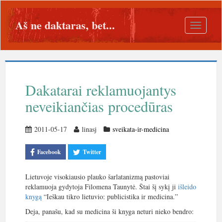
Aš ne daktaras, bet...
Toggle
navigatio
Dakatarai reklamuojantys
neveikiančias procedūras
2011-05-17
linasj
sveikata-ir-medicina
Facebook
Twitter
Lietuvoje visokiausio plauko šarlatanizmą pastoviai
reklamuoja gydytoja Filomena Taunytė. Štai šį sykį ji
išleido
knygą
“Ieškau tikro lietuvio: publicistika ir medicina.”
Deja, panašu, kad su medicina ši knyga neturi nieko bendro: