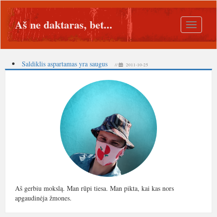
Aš ne daktaras, bet...
Toggle
navigatio
Saldiklis aspartamas yra saugus
//
2011-10-25
Aš gerbiu mokslą. Man rūpi tiesa. Man pikta, kai kas nors
apgaudinėja žmones.