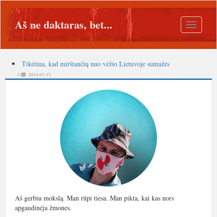
Aš ne daktaras, bet...
Toggle
navigatio
Tikėtina, kad mirštančių nuo vėžio Lietuvoje sumažės
//
2014-03-12
Aš gerbiu mokslą. Man rūpi tiesa. Man pikta, kai kas nors
apgaudinėja žmones.