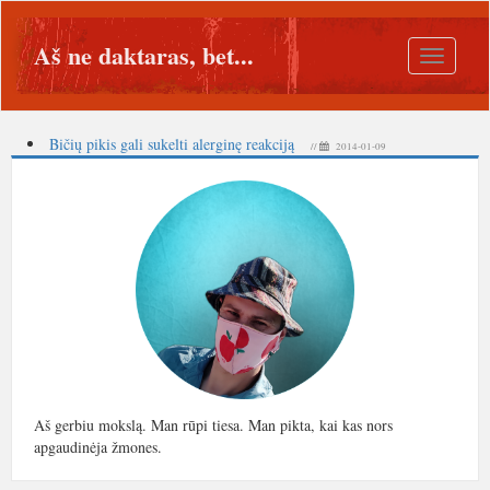
Aš ne daktaras, bet...
Toggle
navigatio
Bičių pikis gali sukelti alerginę reakciją
//
2014-01-09
Aš gerbiu mokslą. Man rūpi tiesa. Man pikta, kai kas nors
apgaudinėja žmones.