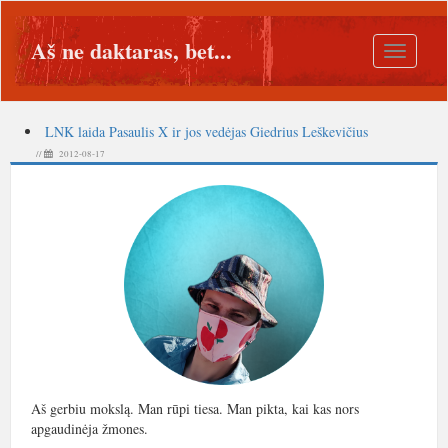
Aš ne daktaras, bet...
Toggle
navigatio
LNK laida Pasaulis X ir jos vedėjas Giedrius Leškevičius
//
2012-08-17
Aš gerbiu mokslą. Man rūpi tiesa. Man pikta, kai kas nors
apgaudinėja žmones.