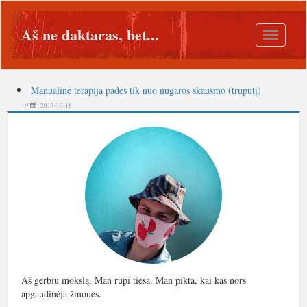
Aš ne daktaras, bet...
Toggle
navigatio
Manualinė terapija padės tik nuo nugaros skausmo (truputį)
//
2013-10-16
Aš gerbiu mokslą. Man rūpi tiesa. Man pikta, kai kas nors
apgaudinėja žmones.