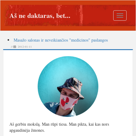
Aš ne daktaras, bet...
Toggle
navigatio
Masažo salonas ir neveikiančios "medicinos" paslaugos
//
2012-01-11
Aš gerbiu mokslą. Man rūpi tiesa. Man pikta, kai kas nors
apgaudinėja žmones.