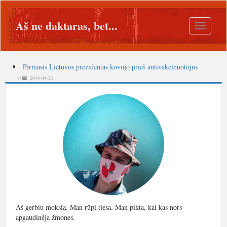
Aš ne daktaras, bet...
Toggle
navigatio
Pirmasis Lietuvos prezidentas kovojo prieš antivakcinuotojus
//
2014-04-23
Aš gerbiu mokslą. Man rūpi tiesa. Man pikta, kai kas nors
apgaudinėja žmones.