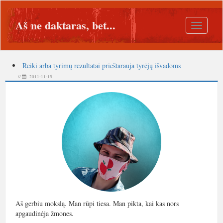
Aš ne daktaras, bet...
Toggle
navigatio
Reiki arba tyrimų rezultatai prieštarauja tyrėjų išvadoms
//
2011-11-15
Aš gerbiu mokslą. Man rūpi tiesa. Man pikta, kai kas nors
apgaudinėja žmones.