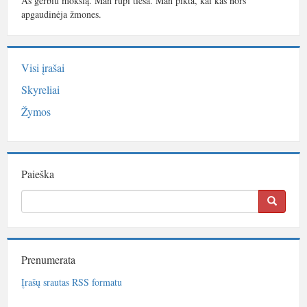
Aš gerbiu mokslą. Man rūpi tiesa. Man pikta, kai kas nors
apgaudinėja žmones.
Visi įrašai
Skyreliai
Žymos
Paieška
Prenumerata
Įrašų srautas RSS formatu