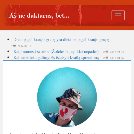
Aš ne daktaras, bet...
Toggle
navigatio
Dieta pagal kraujo grupę yra dieta ne pagal kraujo grupę
//
2014-02-16
Kaip numesti svorio? (Žolelės ir papildai nepadės)
//
2012-09-03
Kai nebelieka galimybės ištaisyti kvailą sprendimą
//
2011-10-26